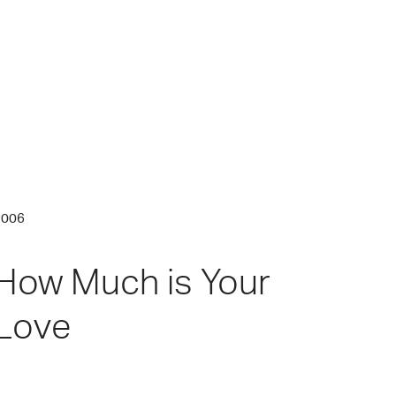
2006
How Much is Your
Love