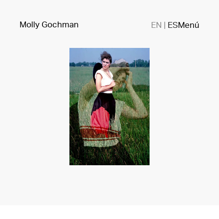
Molly Gochman
EN
|
ES
Menú