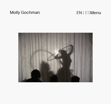
Molly Gochman
EN
|
ES
Menu